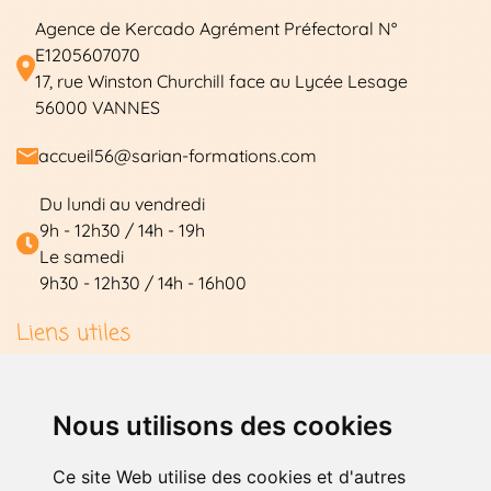
Agence de Kercado Agrément Préfectoral N°
E1205607070
17, rue Winston Churchill face au Lycée Lesage
56000 VANNES
accueil56@sarian-formations.com
Du lundi au vendredi
9h - 12h30 / 14h - 19h
Le samedi
9h30 - 12h30 / 14h - 16h00
Les formations
Liens utiles
Témoignages
Conduite Accompagnée
Compte élève
Contact
Nous utilisons des cookies
Mentions légales
Code en ligne
Nos stages
Ce site Web utilise des cookies et d'autres