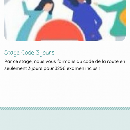
Stage Code 3 jours
J
p
Par ce stage, nous vous formons au code de la route en
I
seulement 3 jours pour 325€ examen inclus !
v