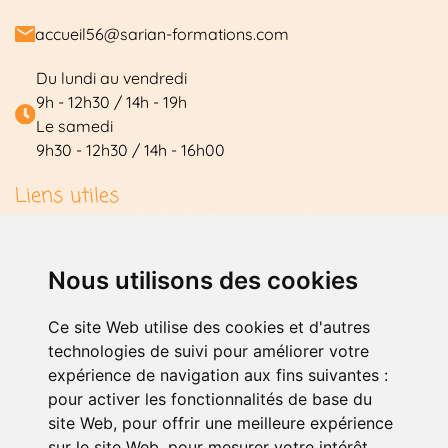
accueil56@sarian-formations.com
Du lundi au vendredi
9h - 12h30 / 14h - 19h
Le samedi
9h30 - 12h30 / 14h - 16h00
Les formations
Liens utiles
Témoignages
Conduite Accompagnée
Compte élève
Contact
Nous utilisons des cookies
Mentions légales
Code en ligne
Nos stages
Ce site Web utilise des cookies et d'autres
technologies de suivi pour améliorer votre
À propos
Nos permis
Stage permis B
expérience de navigation aux fins suivantes :
pour activer les fonctionnalités de base du
Contactez-nous
Nos salles
L'équipe Chris Conduite
Stage Code
Permis B
site Web
,
pour offrir une meilleure expérience
sur le site Web
,
pour mesurer votre intérêt