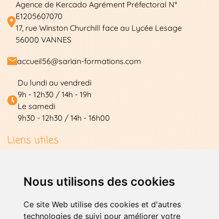
Agence de Kercado Agrément Préfectoral N°
E1205607070
17, rue Winston Churchill face au Lycée Lesage
56000 VANNES
accueil56@sarian-formations.com
Du lundi au vendredi
9h - 12h30 / 14h - 19h
Le samedi
9h30 - 12h30 / 14h - 16h00
Les formations
Liens utiles
Témoignages
Conduite Accompagnée
Compte élève
Contact
Nous utilisons des cookies
Mentions légales
Code en ligne
Nos stages
Ce site Web utilise des cookies et d'autres
technologies de suivi pour améliorer votre
À propos
Nos permis
Stage permis B